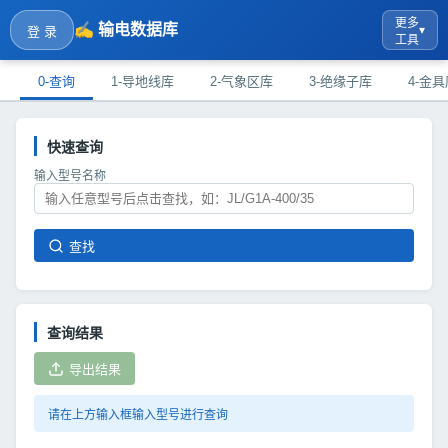
更多
✍️ 输电数据库
▾
登 录
工具
0-查询
1-导地线库
2-气象区库
3-绝缘子库
4-金具
👋
快速查询
输入型号名称
能客服，有什么可以帮您？
查找
？
查询结果
？
导出结果
率吗？
请在上方输入框输入型号进行查询